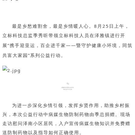
最是乡愁难割舍，最是乡情暖人心。8月25日上午，
立标科技总监季秀听带领立标科技人员在
泽雅镇进行开
展“携手迎亚运，百企进千家——暨守护健康小环境，同筑
共富大家
园”系列公益行动。
为进一步深化乡情引领，发挥乡贤作用，助推乡村振
兴，本次公益行动中病媒生物防制药物由季总捐赠。现场
走访慰问泽南小区居民，入户宣传病媒生物知识并免费赠
送防制药物以及指导如何正确使用。